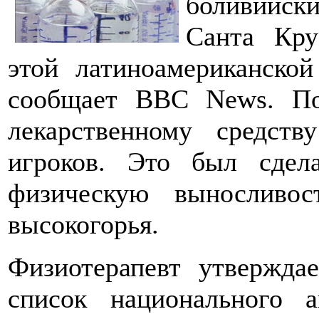
боливийски
Санта Кру
этой латиноамериканской
сообщает BBC News. По
лекарственному средст
игроков. Это был сде
физическую выносливос
высокогорья.
Физиотерапевт утвержда
список национального а