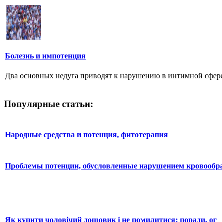
Болезнь и импотенция
Два основных недуга приводят к нарушению в интимной сфере 
Популярные статьи:
Народные средства и потенция, фитотерапия
Проблемы потенции, обусловленные нарушением кровообр
Як купити чоловічий дощовик і не помилитися: поради, ог