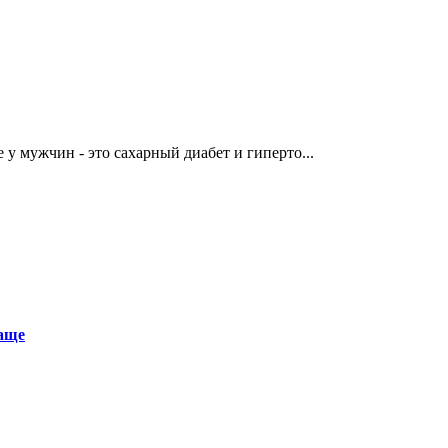
у мужчин - это сахарный диабет и гиперто...
аще