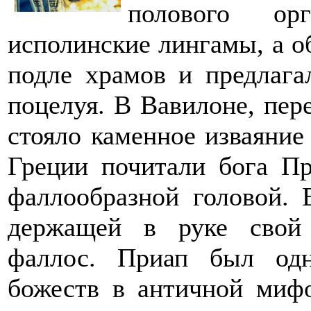
полового ор
исполинские лингамы, а 
подле храмов и предлаг
поцелуя. В Вавилоне, пер
стояло каменное изваяние
Греции почитали бога Пр
фаллообразной головой. 
держащей в руке свой 
фаллос. Приап был од
божеств в античной мифо