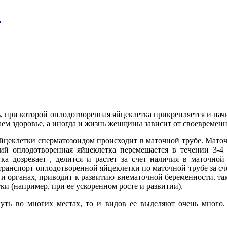
ь
 при которой оплодотворенная яйцеклетка прикрепляется и начи
аем здоровье, а иногда и жизнь женщины зависит от своевреме
йцеклетки сперматозоидом происходит в маточной трубе. Мато
ний оплодотворенная яйцеклетка перемещается в течении 3-
ка дозревает , делится и растет за счет наличия в маточно
анспорт оплодотворенной яйцеклетки по маточной трубе за сч
и органах, приводит к развитию внематочной беременности. так
и (например, при ее ускоренном росте и развитии).
уть во многих местах, то и видов ее выделяют очень много.