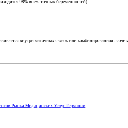
 приходится 98% внематочных беременностей)
азвивается внутри маточных связок или комбинированная - соче
ентов Рынка Медицинских Услуг Германии