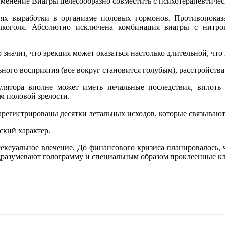
именение Виагры целесообразно совместить с психотерапевтиче
ях выработки в организме половых гормонов. Противопоказа
алкоголя. Абсолютно исключена комбинация виагры с нитро
значит, что эрекция может оказаться настолько длительной, чт
ного восприятия (все вокруг становится голубым), расстройств
ятора вполне может иметь печальные последствия, вплоть д
м половой зрелости.
 зарегистрированы десятки летальных исходов, которые связывают
ский характер.
 сексуальное влечение. До финансового кризиса планировалось, 
дразумевают голограмму и специальным образом проклеенные кл