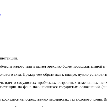
ь
импотенции.
бласти малого таза и делает эрекцию более продолжительной и у
полового акта. Прежде чем обратиться к виагре, нужно установи
речь идет о сосудистых проблемах, возрастных изменениях, пс
потенции на фоне начинающихся сосудистых осложнений (анг
я коснулись непосредственно пещеристых тел полового члена, В