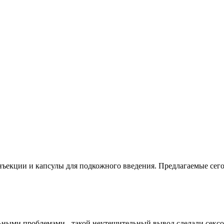
нъекции и капсулы для подкожного введения. Предлагаемые сего
ьными проблемами - такой неутешительный вывод сделали сексол