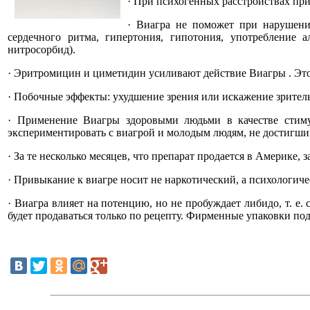
· При психогенных расстройствах пр
· Виагра не поможет при нарушени
сердечного ритма, гипертония, гипотония, употребление 
нитросорбид).
· Эритромицин и циметидин усиливают действие Виагры . Это 
· Побочные эффекты: ухудшение зрения или искажение зритель
· Применение Виагры здоровыми людьми в качестве стимул
экспериментировать с виагрой и молодым людям, не достигши
· За те несколько месяцев, что препарат продается в Америке,
· Привыкание к виагре носит не наркотический, а психологиче
· Виагра влияет на потенцию, но не пробуждает либидо, т. е.
будет продаваться только по рецепту. Фирменные упаковки по