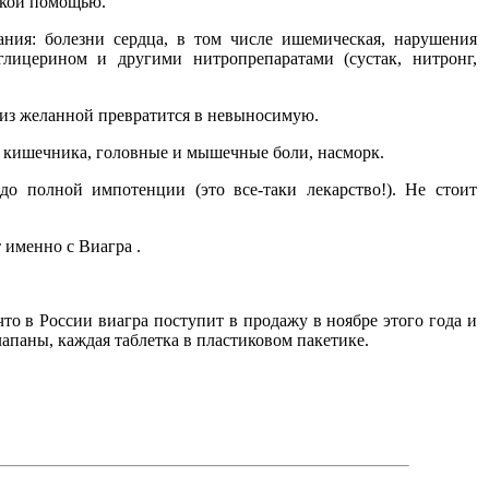
ской помощью.
ния: болезни сердца, в том числе ишемическая, нарушения
глицерином и другими нитропрепаратами (сустак, нитронг,
о из желанной превратится в невыносимую.
а кишечника, головные и мышечные боли, насморк.
о полной импотенции (это все-таки лекарство!). Не стоит
 именно с Виагра .
что в России виагра поступит в продажу в ноябре этого года и
апаны, каждая таблетка в пластиковом пакетике.