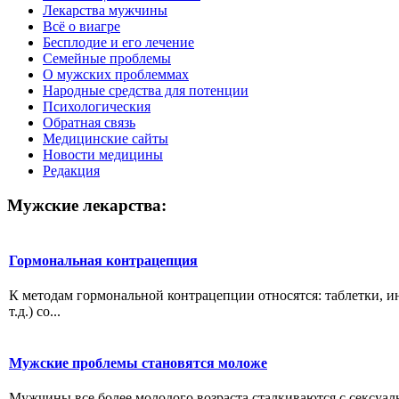
Лекарства мужчины
Всё о виагре
Бесплодие и его лечение
Семейные проблемы
О мужских проблеммах
Народные средства для потенции
Психологическия
Обратная связь
Медицинские сайты
Новости медицины
Редакция
Мужские лекарства:
Гормональная контрацепция
К методам гормональной контрацепции относятся: таблетки, и
т.д.) со...
Мужские проблемы становятся моложе
Мужчины все более молодого возраста сталкиваются с сексуал