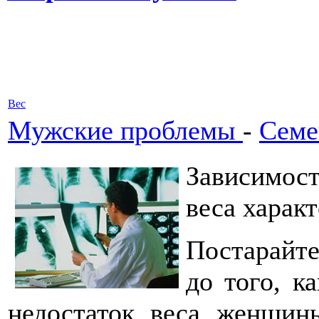
Вес
Мужские проблемы
-
Семе
Зависимос
веса харак
Постарайт
до того, к
недостаток веса женщин