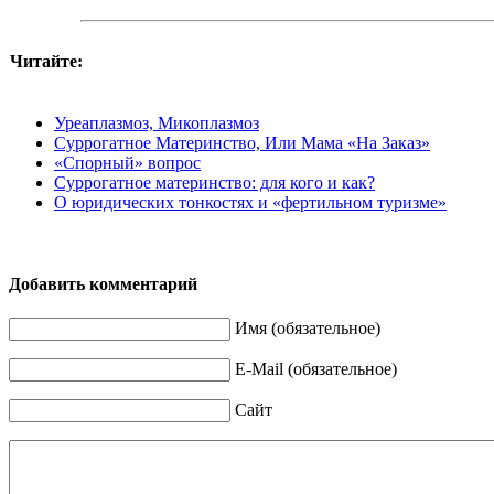
Читайте:
Уреаплазмоз, Микоплазмоз
Суррогатное Материнство, Или Мама «На Заказ»
«Спорный» вопрос
Суррогатное материнство: для кого и как?
О юридических тонкостях и «фертильном туризме»
Добавить комментарий
Имя (обязательное)
E-Mail (обязательное)
Сайт