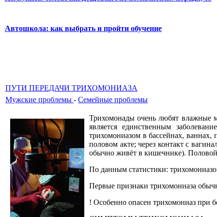
Автошкола: как выбрать и пройти обучение
ПУТИ ПЕРЕДАЧИ ТРИХОМОНИАЗА
Мужские проблемы
-
Семейные проблемы
Трихомонады очень любят влажные ме
является единственным заболевани
трихомониазом в бассейнах, ваннах, 
половом акте; через контакт с вагин
обычно живёт в кишечнике). Половой 
По данным статистики: трихомониаз
Первые признаки трихомониаза обычн
! Особенно опасен трихомониаз при 