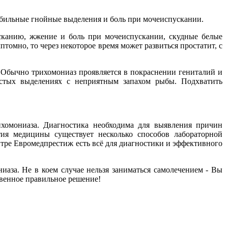
обильные гнойные выделения и боль при мочеиспускании.
канию, жжение и боль при мочеиспускании, скудные белые
омно, то через некоторое время может развиться простатит, с
 Обычно трихомониаз проявляется в покраснении гениталий и
истых выделениях с неприятным запахом рыбы. Подхватить
ихомониаза. Диагностика необходима для выявления причин
тия медицины существует несколько способов лабораторной
тре Евромедпрестиж есть всё для диагностики и эффективного
иаза. Не в коем случае нельзя заниматься самолечением - Вы
твенное правильное решение!