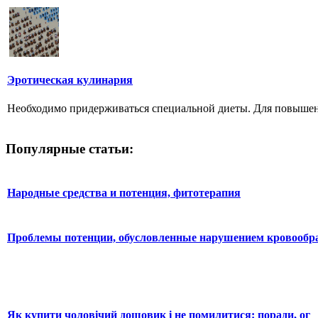
Эротическая кулинария
Необходимо придерживаться специальной диеты. Для повышения
Популярные статьи:
Народные средства и потенция, фитотерапия
Проблемы потенции, обусловленные нарушением кровообр
Як купити чоловічий дощовик і не помилитися: поради, ог