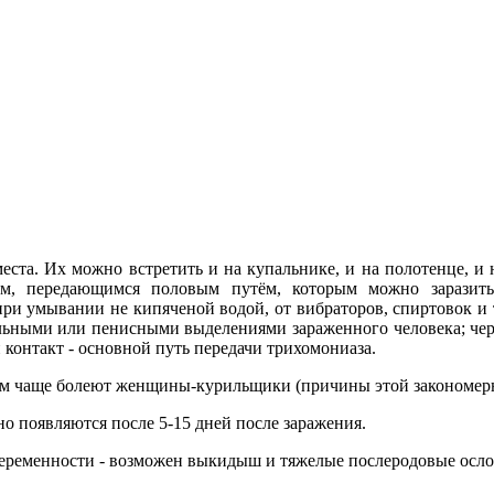
ста. Их можно встретить и на купальнике, и на полотенце, и 
ем, передающимся половым путём, которым можно заразить
при умывании не кипяченой водой, от вибраторов, спиртовок и 
альными или пенисными выделениями зараженного человека; чер
контакт - основной путь передачи трихомониаза.
ом чаще болеют женщины-курильщики (причины этой закономерн
о появляются после 5-15 дней после заражения.
беременности - возможен выкидыш и тяжелые послеродовые осло