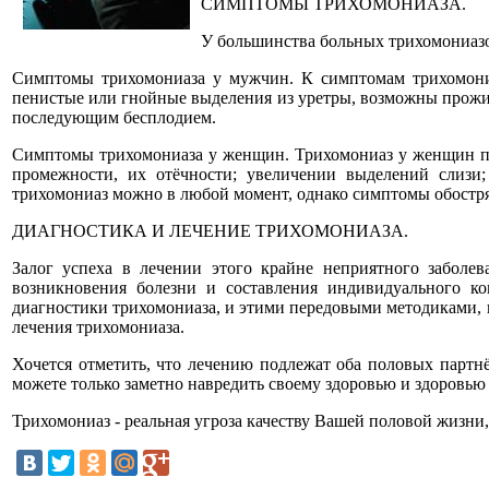
СИМПТОМЫ ТРИХОМОНИАЗА.
У большинства больных трихомониазо
Симптомы трихомониаза у мужчин. К симптомам трихомони
пенистые или гнойные выделения из уретры, возможны прожилк
последующим бесплодием.
Симптомы трихомониаза у женщин. Трихомониаз у женщин про
промежности, их отёчности; увеличении выделений слизи
трихомониаз можно в любой момент, однако симптомы обостря
ДИАГНОСТИКА И ЛЕЧЕНИЕ ТРИХОМОНИАЗА.
Залог успеха в лечении этого крайне неприятного заболе
возникновения болезни и составления индивидуального ко
диагностики трихомониаза, и этими передовыми методиками, 
лечения трихомониаза.
Хочется отметить, что лечению подлежат оба половых партнё
можете только заметно навредить своему здоровью и здоровью
Трихомониаз - реальная угроза качеству Вашей половой жизни,