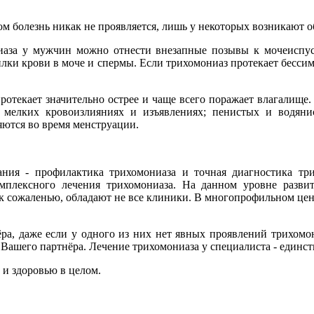
м болезнь никак не проявляется, лишь у некоторых возникают 
аза у мужчин можно отнести внезапные позывы к мочеиспус
и крови в моче и спермы. Если трихомониаз протекает бессимпт
текает значительно острее и чаще всего поражает влагалище.
; мелких кровоизлияниях и изъявлениях; пенистых и водян
ются во время менструации.
вания - профилактика трихомониаза и точная диагностика тр
мплексного лечения трихомониаза. На данном уровне разви
к сожаленью, обладают не все клиники. В многопрофильном цен
ра, даже если у одного из них нет явных проявлений трихомон
 Вашего партнёра. Лечение трихомониаза у специалиста - единс
 и здоровью в целом.